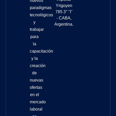
nuevos
Yrigoyen
paradigmas
785 3° "I"
tecnológicos
- CABA,
y
Argentina.
trabajar
para
la
capacitación
y la
creación
de
nuevas
ofertas
en el
mercado
laboral