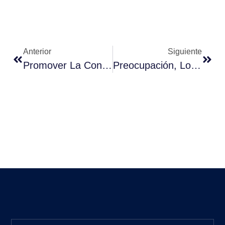
Anterior
Siguiente
Promover La Convivencia Segura Entre La Aviación Tripulada Y Las Operaciones Remotamente Piloteadas
Preocupación, Los RPA En Categoría Abierta Es Una Nueva Amenaza Aeronáutica?