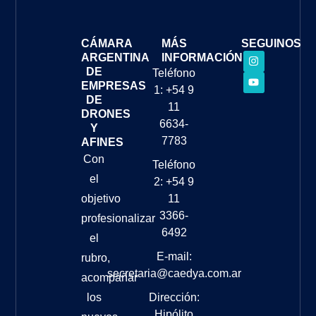
CÁMARA
MÁS
SEGUINOS
ARGENTINA
INFORMACIÓN
DE
Teléfono
EMPRESAS
1: +54 9
DE
11
DRONES
6634-
Y
7783
AFINES
Con
Teléfono
el
2: +54 9
objetivo
11
3366-
profesionalizar
6492
el
E-mail:
rubro,
secretaria@caedya.com.ar
acompañar
los
Dirección:
Hipólito