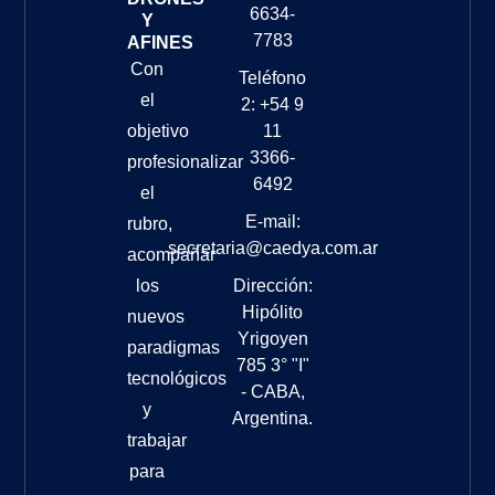
6634-
Y
7783
AFINES
Con
Teléfono
el
2: +54 9
objetivo
11
3366-
profesionalizar
6492
el
E-mail:
rubro,
secretaria@caedya.com.ar
acompañar
los
Dirección:
Hipólito
nuevos
Yrigoyen
paradigmas
785 3° "I"
tecnológicos
- CABA,
y
Argentina.
trabajar
para