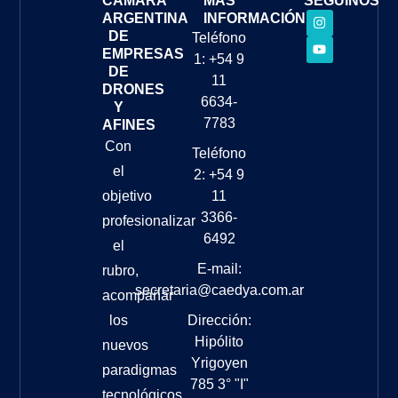
CÁMARA
MÁS
SEGUINOS
ARGENTINA
INFORMACIÓN
DE
Teléfono
EMPRESAS
1: +54 9
DE
11
DRONES
6634-
Y
7783
AFINES
Con
Teléfono
el
2: +54 9
objetivo
11
3366-
profesionalizar
6492
el
E-mail:
rubro,
secretaria@caedya.com.ar
acompañar
los
Dirección:
Hipólito
nuevos
Yrigoyen
paradigmas
785 3° "I"
tecnológicos