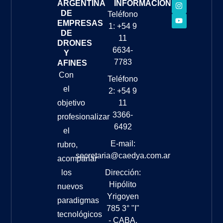
ARGENTINA
INFORMACIÓN
DE
Teléfono
EMPRESAS
1: +54 9
DE
11
DRONES
6634-
Y
7783
AFINES
Con
Teléfono
el
2: +54 9
objetivo
11
3366-
profesionalizar
6492
el
E-mail:
rubro,
secretaria@caedya.com.ar
acompañar
los
Dirección:
Hipólito
nuevos
Yrigoyen
paradigmas
785 3° "I"
tecnológicos
- CABA,